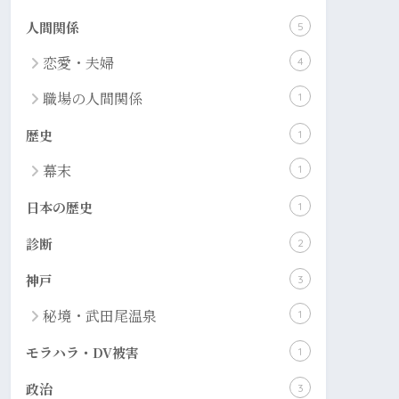
人間関係
5
恋愛・夫婦
4
職場の人間関係
1
歴史
1
幕末
1
日本の歴史
1
診断
2
神戸
3
秘境・武田尾温泉
1
モラハラ・DV被害
1
政治
3