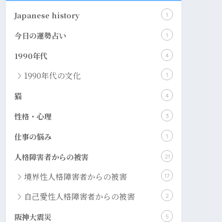
​Japanese history
1
今日の運勢占い
1
1990年代
4
1990年代の文化
1
猫
4
性格・心理
3
仕事の悩み
1
人格障害者からの被害
21
境界性人格障害者からの被害
17
自己愛性人格障害者からの被害
2
阪神大震災
5