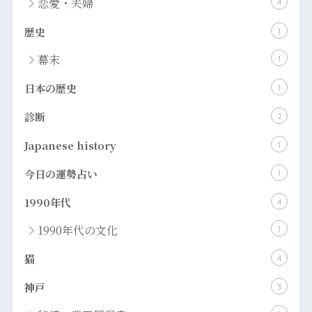
恋愛・夫婦
4
歴史
1
幕末
1
日本の歴史
1
診断
2
​Japanese history
1
今日の運勢占い
1
1990年代
4
1990年代の文化
1
猫
4
神戸
3