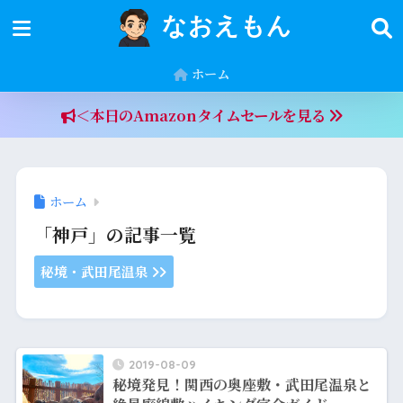
なおえもん
ホーム
＜本日のAmazonタイムセールを見る
ホーム
「神戸」の記事一覧
秘境・武田尾温泉
2019-08-09
秘境発見！関西の奥座敷・武田尾温泉と