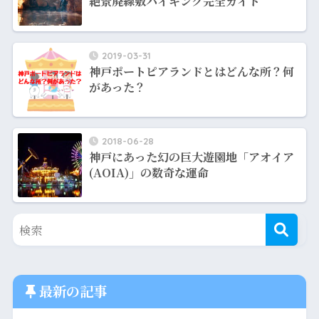
絶景廃線敷ハイキング完全ガイド
2019-03-31
神戸ポートピアランドとはどんな所？何
があった？
2018-06-28
神戸にあった幻の巨大遊園地「アオイア
(AOIA)」の数奇な運命
最新の記事