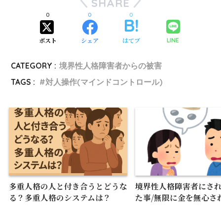
SHARE
0
0
0
ポスト
シェア
はてブ
LINE
CATEGORY :
境界性人格障害者からの被害
TAGS :
対人操作(マインドコントロール)
多重人格の人と付き合うとどうな
境界性人格障害者にさ
る？多重人格のシステムは？
た事/無限に金を無心さ