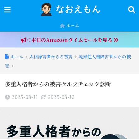
なおえもん
ホーム
＜本日のAmazonタイムセールを見る
ホーム
人格障害者からの被害
境界性人格障害者からの被
害
多重人格者からの被害セルフチェック診断
2025-08-11
2025-08-12