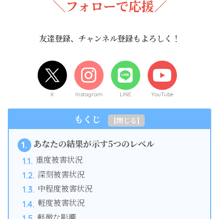
＼フォローで応援／
友達登録、チャンネル登録もよろしく！
X
Instagram
LINE
YouTube
もくじ
[
閉じる
]
あなたの結果が示す5つのレベル
1.
重度被害状況
1.1.
深刻被害状況
1.2.
中程度被害状況
1.3.
軽度被害状況
1.4.
軽微な影響
1.5.